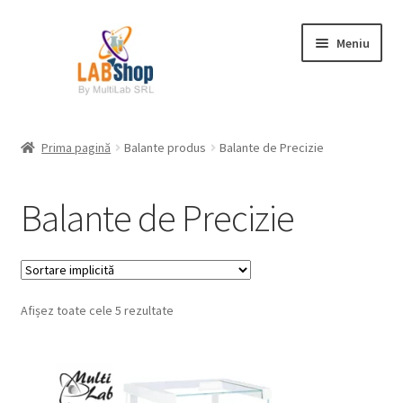
Sari
Sari
Meniu
la
la
navigare
conținut
Prima pagină
Prima pagină
Balante produs
Balante de Precizie
Contul meu
Balante de Precizie
Coș
Plată
Afișez toate cele 5 rezultate
Request a Quote
Condiții generale