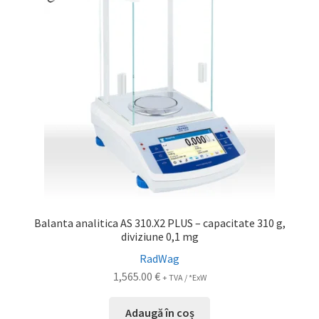
Service
Contact
Prelucrarea datelor cu caracter personal
Balanta analitica AS 310.X2 PLUS – capacitate 310 g,
diviziune 0,1 mg
RadWag
1,565.00
€
+ TVA / *ExW
Adaugă în coș