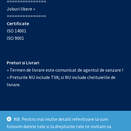
===============
Joburi libere »
===============
Certificate
ISO 14001
ISO 9001
Preturi si Livrari
» Termen de livrare este comunicat de agentul de vanzare !
» Preturile NU include TVA; si NU include cheltuielile de
livrare.
NB. Pentru mai multe detalii referitoare la cum
© Echipamente de laborator 2026
folosim datele tale si la drepturile tale te invitam sa
Prelucrarea datelor cu caracter personal
Construit cu