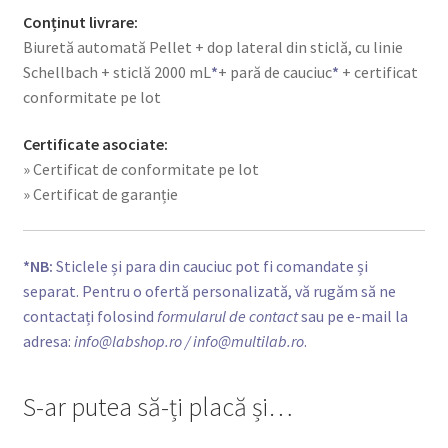
Conținut livrare:
Biuretă automată Pellet + dop lateral din sticlă, cu linie
Schellbach + sticlă 2000 mL
*
+ pară de cauciuc
*
+ certificat
conformitate pe lot
Certificate asociate:
» Certificat de conformitate pe lot
» Certificat de garanție
*NB:
Sticlele și para din cauciuc pot fi comandate și
separat. Pentru o ofertă personalizată, vă rugăm să ne
contactați folosind
formularul de contact
sau pe e-mail la
adresa:
info@labshop.ro
/ info@multilab.ro
.
S-ar putea să-ți placă și…