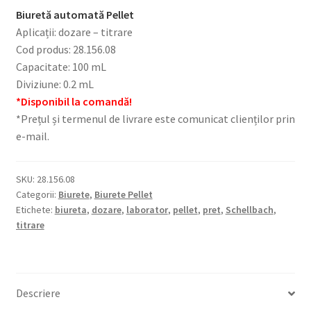
Biuretă automată Pellet
Aplicații: dozare – titrare
Cod produs: 28.156.08
Capacitate: 100 mL
Diviziune: 0.2 mL
*Disponibil la comandă!
*Prețul și termenul de livrare este comunicat clienților prin
e-mail.
SKU:
28.156.08
Categorii:
Biurete
,
Biurete Pellet
Etichete:
biureta
,
dozare
,
laborator
,
pellet
,
pret
,
Schellbach
,
titrare
Descriere