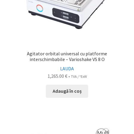
Agitator orbital universal cu platforme
interschimbabile – Varioshake VS 8 O
LAUDA
1,265.00
€
+ TVA / *ExW
Adaugă în coș