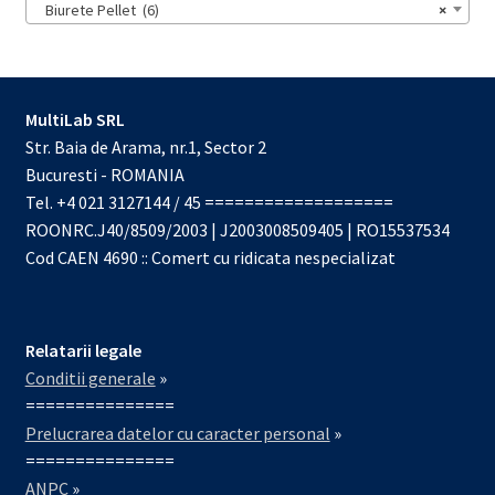
Biurete Pellet (6)
×
MultiLab SRL
Str. Baia de Arama, nr.1, Sector 2
Bucuresti - ROMANIA
Tel. +4 021 3127144 / 45 ===================
ROONRC.J40/8509/2003 | J2003008509405 | RO15537534
Cod CAEN 4690 :: Comert cu ridicata nespecializat
Relatarii legale
Conditii generale
»
===============
Prelucrarea datelor cu caracter personal
»
===============
ANPC
»