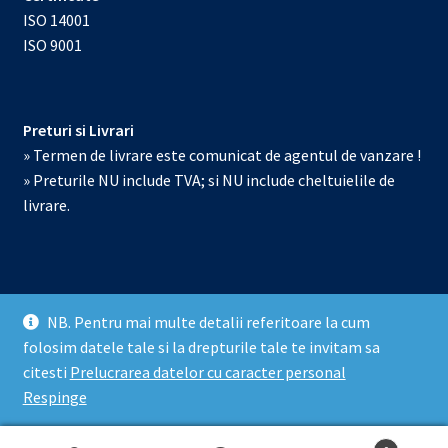
ISO 14001
ISO 9001
Preturi si Livrari
» Termen de livrare este comunicat de agentul de vanzare !
» Preturile NU include TVA; si NU include cheltuielile de
livrare.
NB. Pentru mai multe detalii referitoare la cum
© Echipamente de laborator 2026
folosim datele tale si la drepturile tale te invitam sa
Prelucrarea datelor cu caracter personal
Construit cu
citesti
Prelucrarea datelor cu caracter personal
WooCommerce
.
Respinge