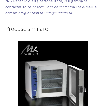
*NB:
Pentru o ofertă personalizată, vă rugăm să ne
contactați folosind
formularul de contact
sau pe e-mail la
adresa:
info@labshop.ro
/ info@multilab.ro
.
Produse similare