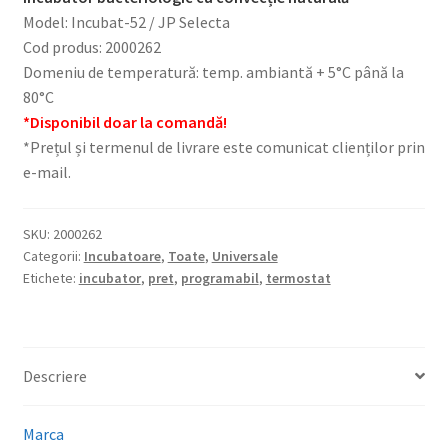
Model: Incubat-52 / JP Selecta
Cod produs: 2000262
Domeniu de temperatură: temp. ambiantă + 5°C până la
80°C
*
Disponibil doar la comandă!
*Prețul și termenul de livrare este comunicat clienților prin
e-mail.
SKU:
2000262
Categorii:
Incubatoare
,
Toate
,
Universale
Etichete:
incubator
,
pret
,
programabil
,
termostat
Descriere
Marca