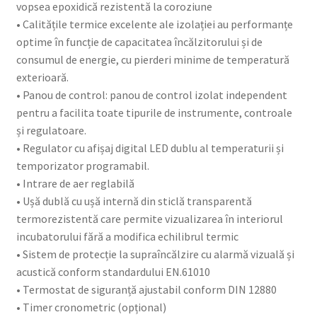
vopsea epoxidică rezistentă la coroziune
• Calitățile termice excelente ale izolației au performanțe
optime în funcție de capacitatea încălzitorului și de
consumul de energie, cu pierderi minime de temperatură
exterioară.
• Panou de control: panou de control izolat independent
pentru a facilita toate tipurile de instrumente, controale
și regulatoare.
• Regulator cu afișaj digital LED dublu al temperaturii și
temporizator programabil.
• Intrare de aer reglabilă
• Ușă dublă cu ușă internă din sticlă transparentă
termorezistentă care permite vizualizarea în interiorul
incubatorului fără a modifica echilibrul termic
• Sistem de protecție la supraîncălzire cu alarmă vizuală și
acustică conform standardului EN.61010
• Termostat de siguranță ajustabil conform DIN 12880
• Timer cronometric (opțional)