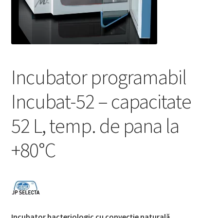
Service
Contact
Prelucrarea datelor cu caracter personal
Incubator programabil
Incubat-52 – capacitate
52 L, temp. de pana la
+80°C
Incubator bacteriologic cu convecție naturală