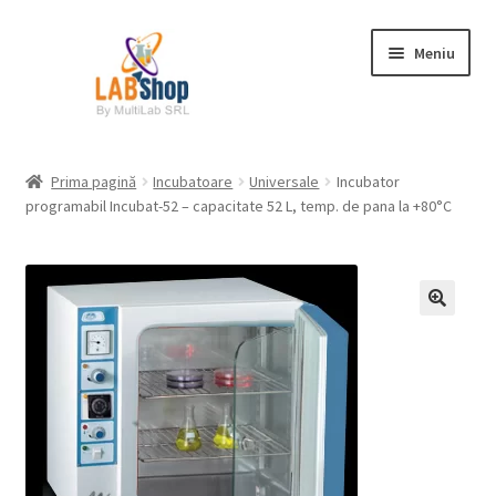
Sari
Sari
Meniu
la
la
navigare
conținut
Prima pagină
Prima pagină
Incubatoare
Universale
Incubator
programabil Incubat-52 – capacitate 52 L, temp. de pana la +80°C
Contul meu
Coș
Plată
Request a Quote
Condiții generale