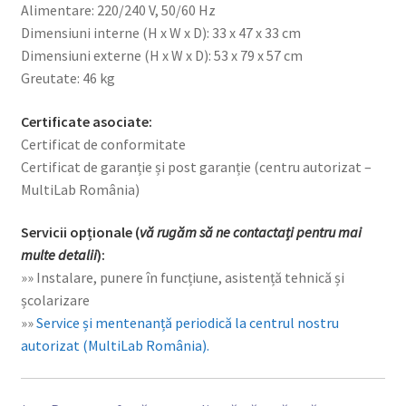
Alimentare: 220/240 V, 50/60 Hz
Dimensiuni interne (H x W x D): 33 x 47 x 33 cm
Dimensiuni externe (H x W x D): 53 x 79 x 57 cm
Greutate: 46 kg
Certificate asociate:
Certificat de conformitate
Certificat de garanție și post garanție (centru autorizat –
MultiLab România)
Servicii opționale (
vă rugăm să ne contactați pentru mai
multe detalii
):
»» Instalare, punere în funcțiune, asistență tehnică și
școlarizare
»»
Service și mentenanță periodică la centrul nostru
autorizat (MultiLab România).