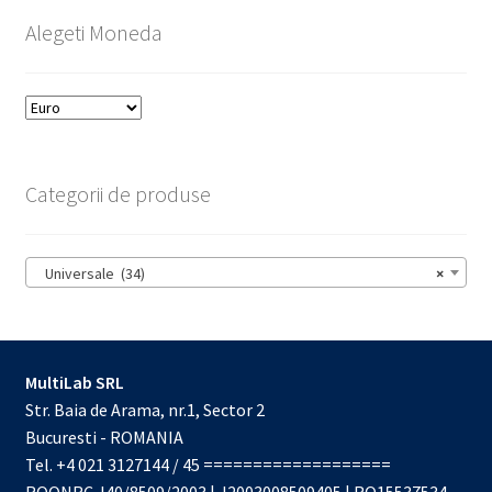
Alegeti Moneda
Categorii de produse
Universale (34)
×
MultiLab SRL
Str. Baia de Arama, nr.1, Sector 2
Bucuresti - ROMANIA
Tel. +4 021 3127144 / 45 ===================
ROONRC.J40/8509/2003 | J2003008509405 | RO15537534