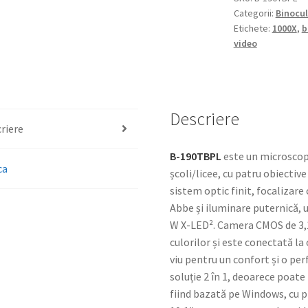
Categorii:
Binocul
Etichete:
1000X
,
b
video
Descriere
riere
B-190TBPL
este un microscop 
ca
școli/licee, cu patru obiectiv
sistem optic finit, focalizar
Abbe și iluminare puternică, 
W X-LED². Camera CMOS de 3,1
culorilor și este conectată la
viu pentru un confort și o pe
soluție 2 în 1, deoarece poate
fiind bazată pe Windows, cu p