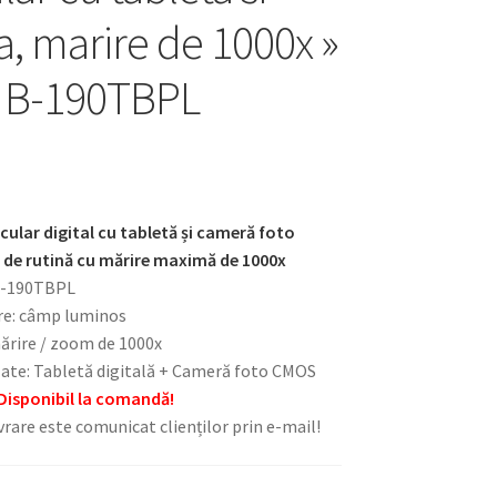
, marire de 1000x »
 B-190TBPL
ular digital cu tabletă și cameră foto
i de rutină cu mărire maximă de 1000x
B-190TBPL
re: câmp luminos
ărire / zoom de 1000x
late: Tabletă digitală + Cameră foto CMOS
Disponibil la comandă!
rare este comunicat clienților prin e-mail!