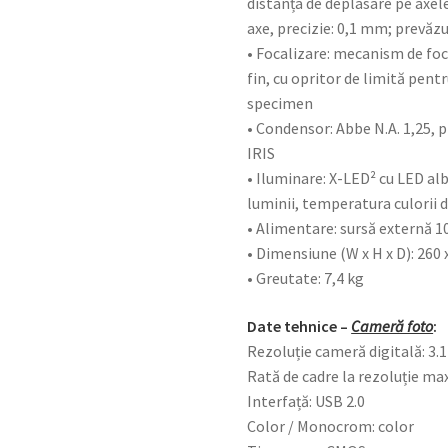
distanța de deplasare pe axel
axe, precizie: 0,1 mm; prevăzu
• Focalizare: mecanism de foca
fin, cu opritor de limită pentr
specimen
• Condensor: Abbe N.A. 1,25, 
IRIS
• Iluminare: X-LED² cu LED alb 
luminii, temperatura culorii 
• Alimentare: sursă externă 1
• Dimensiune (W x H x D): 260 
• Greutate: 7,4 kg
Date tehnice –
Cameră foto
:
Rezoluție cameră digitală: 3.1
Rată de cadre la rezoluție ma
Interfață: USB 2.0
Color / Monocrom: color