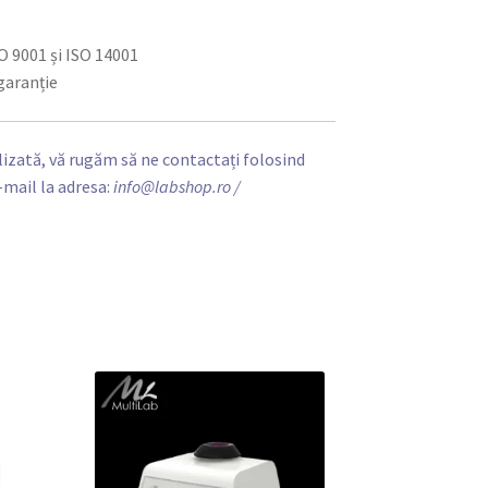
O 9001 și ISO 14001
 garanție
izată, vă rugăm să ne contactați folosind
-mail la adresa:
info@labshop.ro
/