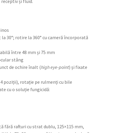
receptiv și fluid.
minos
t la 30°; rotire la 360° cu cameră încorporată
stabilă între 48 mm și 75 mm
ocular stâng
nct de ochire înalt (
high eye-point
) și fixate
4 poziții), rotație pe rulmenți cu bile
te cu o soluție fungicidă:
ă fără rafturi cu strat dublu, 125×115 mm,