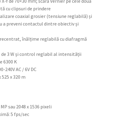
e X-Y de 70×30 mm; scară Vernier pe cele două
tă cu clipsuri de prindere
lizare coaxial grosier (tensiune reglabilă) și
u a preveni contactul dintre obiectiv și
precentrat, înălțime reglabilă cu diafragmă
de 3 W și control reglabil al intensității
de 6300 K
00-240V AC / 6V DC
x 525 x 320 m
 MP sau 2048 x 1536 pixeli
ximă: 5 fps/sec