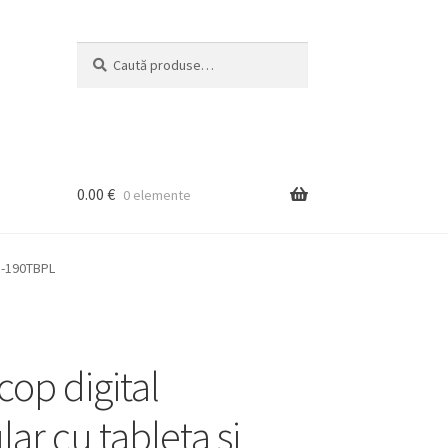
Caută
Caută
după:
0.00
€
0 elemente
 B-190TBPL
cop digital
ar cu tableta si