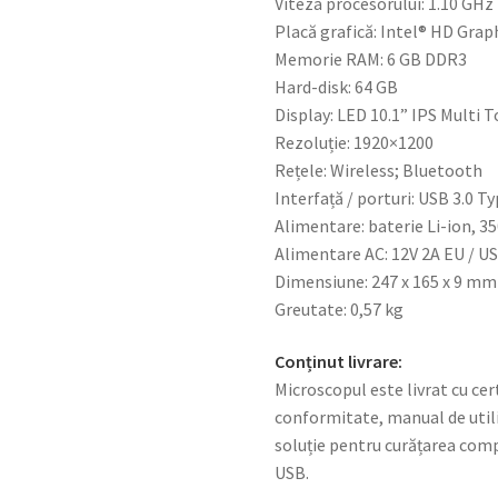
Viteza procesorului: 1.10 GHz
Placă grafică: Intel® HD Grap
Memorie RAM: 6 GB DDR3
Hard-disk: 64 GB
Display: LED 10.1” IPS Multi 
Rezoluție: 1920×1200
Rețele: Wireless; Bluetooth
Interfață / porturi: USB 3.0 
Alimentare: baterie Li-ion, 
Alimentare AC: 12V 2A EU / U
Dimensiune: 247 x 165 x 9 mm
Greutate: 0,57 kg
Conținut livrare:
Microscopul este livrat cu cert
conformitate, manual de utili
soluție pentru curățarea com
USB.