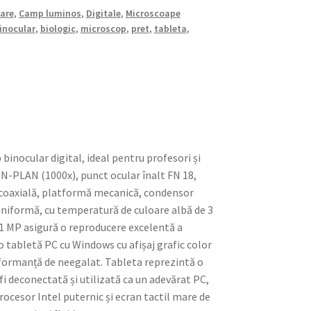
are
,
Camp luminos
,
Digitale
,
Microscoape
inocular
,
biologic
,
microscop
,
pret
,
tableta
,
binocular digital, ideal pentru profesori și
e N-PLAN (1000x), punct ocular înalt FN 18,
e coaxială, platformă mecanică, condensor
uniformă, cu temperatură de culoare albă de 3
 MP asigură o reproducere excelentă a
 o tabletă PC cu Windows cu afișaj grafic color
rformanță de neegalat. Tableta reprezintă o
 fi deconectată și utilizată ca un adevărat PC,
rocesor Intel puternic și ecran tactil mare de