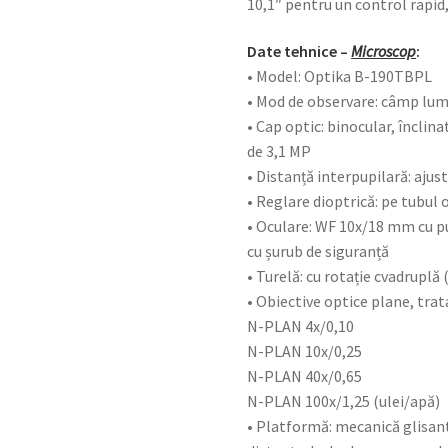
10,1″ pentru un control rapid, 
Date tehnice –
Microscop
:
• Model: Optika B-190TBPL
• Mod de observare: câmp lu
• Cap optic: binocular, înclina
de 3,1 MP
• Distanță interpupilară: aju
• Reglare dioptrică: pe tubul 
• Oculare: WF 10x/18 mm cu pu
cu șurub de siguranță
• Turelă: cu rotație cvadruplă (
• Obiective optice plane, trata
N-PLAN 4x/0,10
N-PLAN 10x/0,25
N-PLAN 40x/0,65
N-PLAN 100x/1,25 (ulei/apă)
• Platformă: mecanică glisant