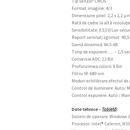
Tip senzor: CMOS
Format imagine: 4/3
Dimensiune pixel: 2,2 x 2,2 μ
Rată de cadre la altă rezoluț
Sensibilitate: 0.53 V/Lux-sec
Raport semnal/zgomot: 40,5
Gamă dinamică: 66.5 dB
Timp de expunere: … – 1,5 se
Conversie ADC: 12 Bit
Profunzimea culorii: 8 Bit
Filtru IR: 680 nm
Moduri echilibrare efectul de 
Control de iluminare: Auto/ 
Control expunere: Auto / Man
Date tehnice –
Tabletă
:
Sistem de operare: Windows 1
Procesor: Intel® Celeron, N3