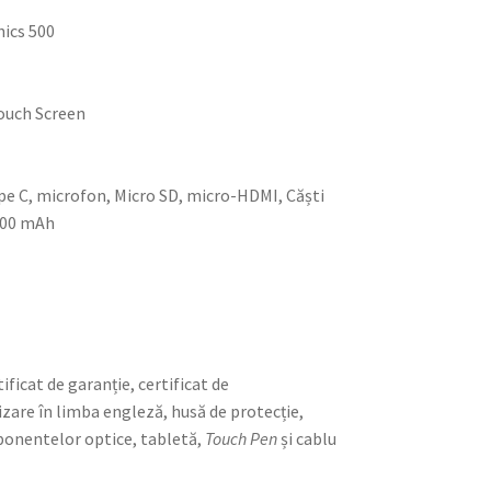
hics 500
Touch Screen
Type C, microfon, Micro SD, micro-HDMI, Căști
3500 mAh
S
ificat de garanție, certificat de
zare în limba engleză, husă de protecție,
ponentelor optice, tabletă,
Touch Pen
și cablu