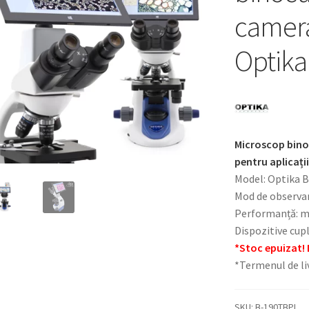
camera
Optika
Microscop binoc
pentru aplicați
Model: Optika 
Mod de observa
Performanță: m
Dispozitive cup
*Stoc epuizat! 
*Termenul de liv
SKU:
B-190TBPL