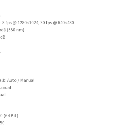
m
ie: 8 fps @ 1280×1024, 30 fps @ 640×480
undă (550 nm)
 dB
c
alb: Auto / Manual
Manual
ual
0 (64 Bit)
350