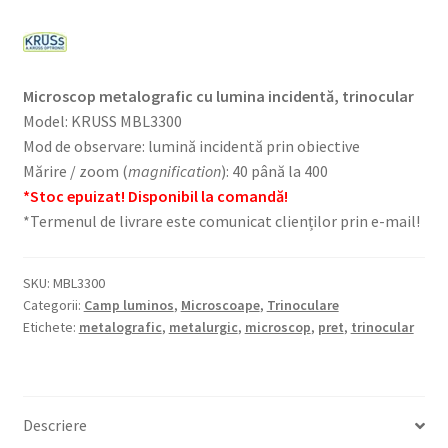
Microscop metalografic cu lumina incidentă, trinocular
Model: KRUSS MBL3300
Mod de observare: lumină incidentă prin obiective
Mărire / zoom (
magnification
): 40 până la 400
*Stoc epuizat! Disponibil la comandă!
*Termenul de livrare este comunicat clienților prin e-mail!
SKU:
MBL3300
Categorii:
Camp luminos
,
Microscoape
,
Trinoculare
Etichete:
metalografic
,
metalurgic
,
microscop
,
pret
,
trinocular
Descriere