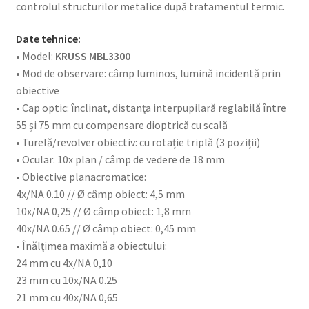
controlul structurilor metalice după tratamentul termic.
Date tehnice:
• Model:
KRUSS MBL3300
• Mod de observare: câmp luminos, lumină incidentă prin
obiective
• Cap optic: înclinat, distanța interpupilară reglabilă între
55 și 75 mm cu compensare dioptrică cu scală
• Turelă/revolver obiectiv: cu rotație triplă (3 poziții)
• Ocular: 10x plan / câmp de vedere de 18 mm
• Obiective planacromatice:
4x/NA 0.10 // Ø câmp obiect: 4,5 mm
10x/NA 0,25 // Ø câmp obiect: 1,8 mm
40x/NA 0.65 // Ø câmp obiect: 0,45 mm
• Înălțimea maximă a obiectului:
24 mm cu 4x/NA 0,10
23 mm cu 10x/NA 0.25
21 mm cu 40x/NA 0,65