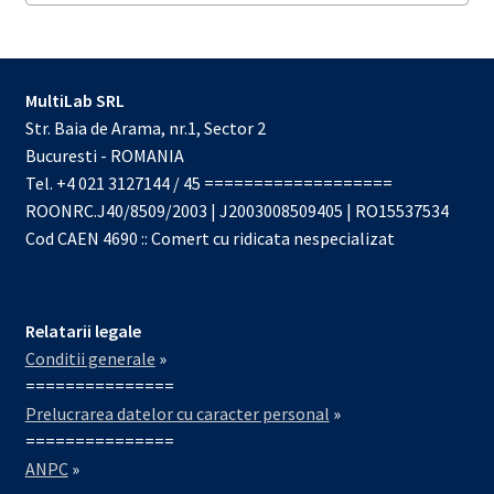
MultiLab SRL
Str. Baia de Arama, nr.1, Sector 2
Bucuresti - ROMANIA
Tel. +4 021 3127144 / 45 ===================
ROONRC.J40/8509/2003 | J2003008509405 | RO15537534
Cod CAEN 4690 :: Comert cu ridicata nespecializat
Relatarii legale
Conditii generale
»
===============
Prelucrarea datelor cu caracter personal
»
===============
ANPC
»