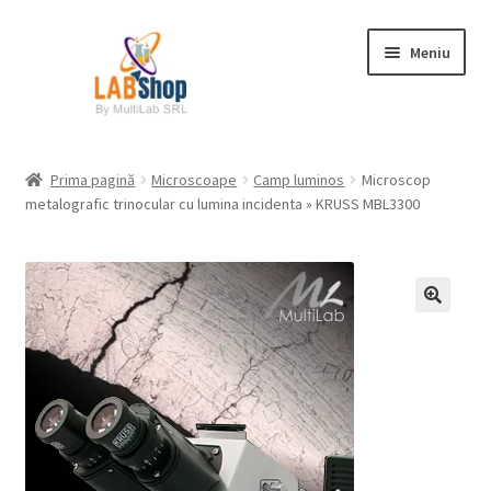
Sari
Sari
Meniu
la
la
navigare
conținut
Prima pagină
Prima pagină
Microscoape
Camp luminos
Microscop
metalografic trinocular cu lumina incidenta » KRUSS MBL3300
Contul meu
Coș
Plată
Request a Quote
Condiții generale