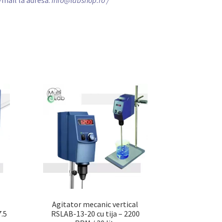
-mail la adresa:
info@labshop.ro
/
Agitator mecanic vertical
.5
RSLAB-13-20 cu tija – 2200