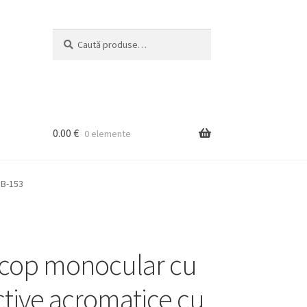
Caută
Caută
după:
0.00
€
0 elemente
 B-153
cop monocular cu
ctive acromatice cu