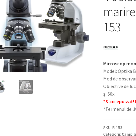
marire
153
Microscop mon
Model: Optika 
Mod de observar
Obiective de luc
și 60x
*Stoc epuizat! 
*Termenul de liv
SKU:
B-153
Categorii:
Camp l