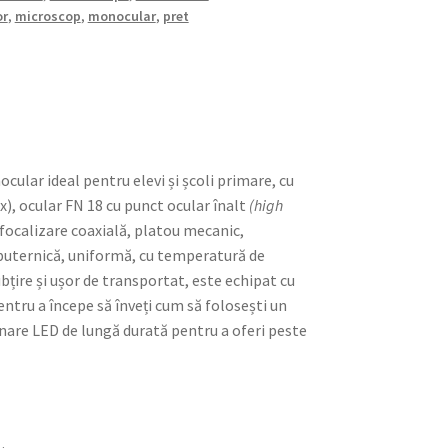
or
,
microscop
,
monocular
,
pret
ular ideal pentru elevi și școli primare, cu
x), ocular FN 18 cu punct ocular înalt
(high
 focalizare coaxială, platou mecanic,
puternică, uniformă, cu temperatură de
bțire și ușor de transportat, este echipat cu
ntru a începe să înveți cum să folosești un
nare LED de lungă durată pentru a oferi peste