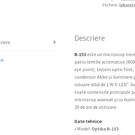
Etichete:
laborat
Descriere
riere
B-153
este un microscop monoc
ca
patru lentile acromatice (600
eye-point),
sistem optic finit,
condensor Abbe și iluminare 
culoare albă de 1 W X-LED¹. Su
toate comenzile principale pe
microscop avansat și cu ilumi
20 de ani de utilizare.
Date tehnice:
• Model:
Optika B-153