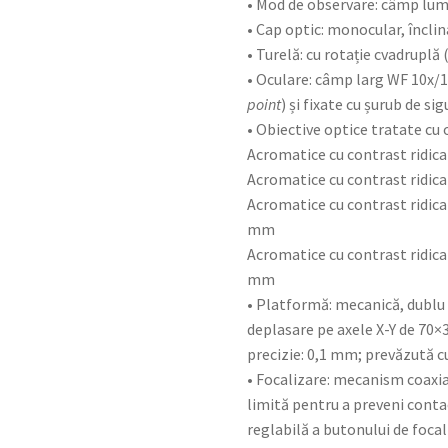
• Mod de observare: câmp lu
• Cap optic: monocular, înclina
• Turelă: cu rotație cvadruplă (
• Oculare: câmp larg WF 10x/1
point
) și fixate cu șurub de si
• Obiective optice tratate cu o
Acromatice cu contrast ridica
Acromatice cu contrast ridica
Acromatice cu contrast ridicat
mm
Acromatice cu contrast ridicat
mm
• Platformă: mecanică, dublu 
deplasare pe axele X-Y de 70×
precizie: 0,1 mm; prevăzută cu
• Focalizare: mecanism coaxial
limită pentru a preveni conta
reglabilă a butonului de focal