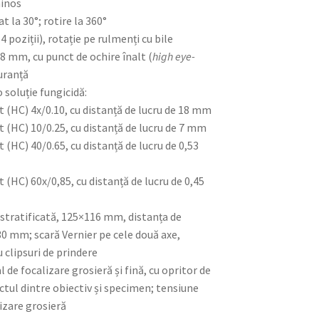
minos
t la 30°; rotire la 360°
4 poziții), rotație pe rulmenți cu bile
8 mm, cu punct de ochire înalt (
high eye-
guranță
 soluție fungicidă:
t (HC) 4x/0.10, cu distanță de lucru de 18 mm
t (HC) 10/0.25, cu distanță de lucru de 7 mm
 (HC) 40/0.65, cu distanță de lucru de 0,53
 (HC) 60x/0,85, cu distanță de lucru de 0,45
stratificată, 125×116 mm, distanța de
30 mm; scară Vernier pe cele două axe,
 clipsuri de prindere
 de focalizare grosieră și fină, cu opritor de
ctul dintre obiectiv și specimen; tensiune
izare grosieră