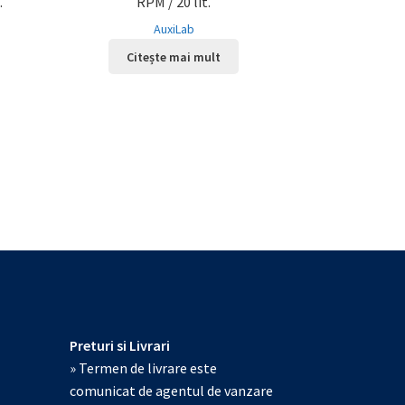
.
RPM / 20 lit.
AuxiLab
Citește mai mult
Preturi si Livrari
» Termen de livrare este
comunicat de agentul de vanzare