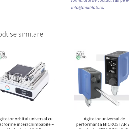
formularul de contact
sau pe e
info@multilab.ro
.
oduse similare
gitator orbital universal cu
Agitator universal de
atforme interschimbabile –
performanta MICROSTAR 7