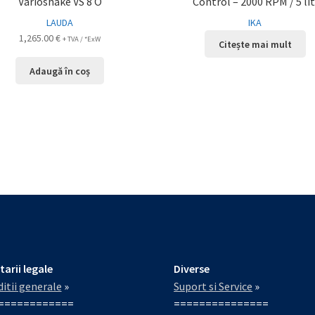
Varioshake VS 8 O
Control – 2000 RPM / 5 lit
LAUDA
IKA
1,265.00
€
+ TVA / *ExW
Citește mai mult
Adaugă în coș
tarii legale
Diverse
itii generale
»
Suport si Service
»
============
===============