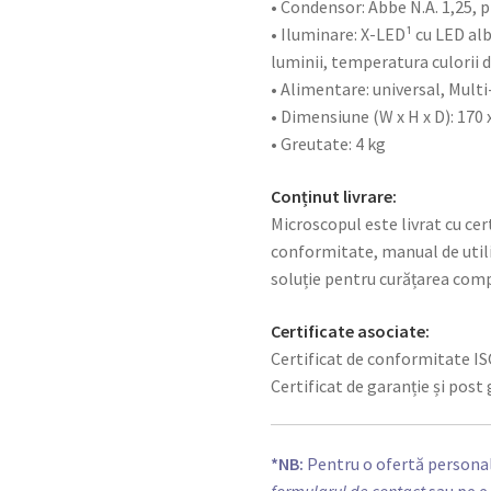
• Condensor: Abbe N.A. 1,25, p
• Iluminare: X-LED¹ cu LED alb 
luminii, temperatura culorii 
• Alimentare: universal, Mult
• Dimensiune (W x H x D): 170 
• Greutate: 4 kg
Conținut livrare:
Microscopul este livrat cu cert
conformitate, manual de utili
soluție pentru curățarea com
Certificate asociate:
Certificat de conformitate IS
Certificat de garanție și post
*NB:
Pentru o ofertă personal