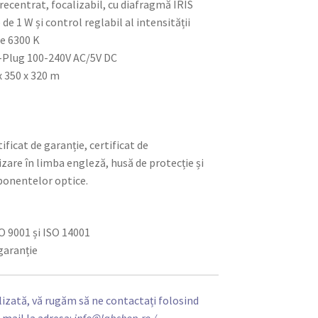
recentrat, focalizabil, cu diafragmă IRIS
de 1 W și control reglabil al intensității
de 6300 K
i-Plug 100-240V AC/5V DC
x 350 x 320 m
ificat de garanție, certificat de
zare în limba engleză, husă de protecție și
ponentelor optice.
O 9001 și ISO 14001
 garanție
izată, vă rugăm să ne contactați folosind