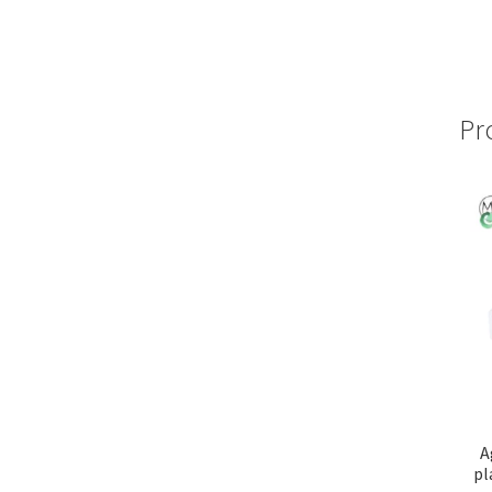
Pr
A
pl