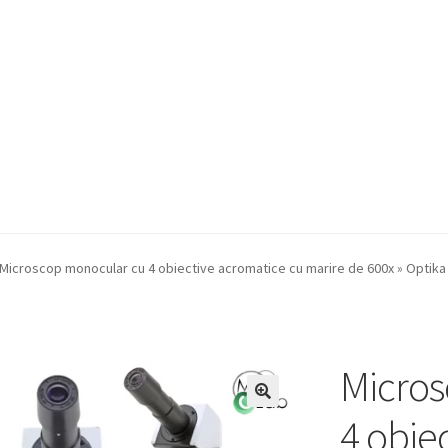
a Quote
Condiții generale
Service
Contact
Microscop monocular cu 4 obiective acromatice cu marire de 600x » Optika
Micros
4 obie