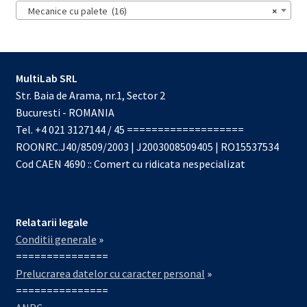
Mecanice cu palete (16)
×
MultiLab SRL
Str. Baia de Arama, nr.1, Sector 2
Bucuresti - ROMANIA
Tel. +4 021 3127144 / 45 ===================
ROONRC.J40/8509/2003 | J2003008509405 | RO15537534
Cod CAEN 4690 :: Comert cu ridicata nespecializat
Relatarii legale
Conditii generale
»
===============
Prelucrarea datelor cu caracter personal
»
===============