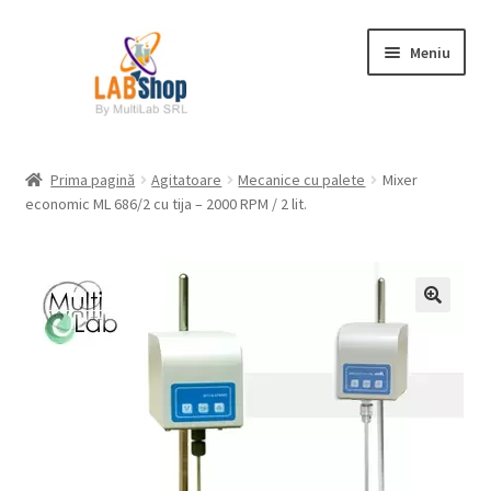
Sari
Sari
Meniu
la
la
navigare
conținut
Prima pagină
Prima pagină
Agitatoare
Mecanice cu palete
Mixer
economic ML 686/2 cu tija – 2000 RPM / 2 lit.
Contul meu
Coș
Plată
Request a Quote
Condiții generale