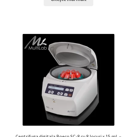
Centrifuga digitala Boeco SC-8 cu 8 locuri x 15 mL –