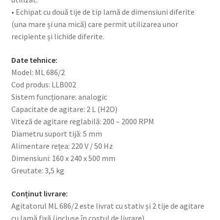
• Echipat cu două tije de tip lamă de dimensiuni diferite
(una mare și una mică) care permit utilizarea unor
recipiente și lichide diferite.
Date tehnice:
Model: ML 686/2
Cod produs: LLB002
Sistem funcționare: analogic
Capacitate de agitare: 2 L (H2O)
Viteză de agitare reglabilă: 200 – 2000 RPM
Diametru suport tijă: 5 mm
Alimentare rețea: 220 V / 50 Hz
Dimensiuni: 160 x 240 x 500 mm
Greutate: 3,5 kg
Conținut livrare:
Agitatorul ML 686/2 este livrat cu stativ și 2 tije de agitare
cu lamă fixă (incluse în costul de livrare)