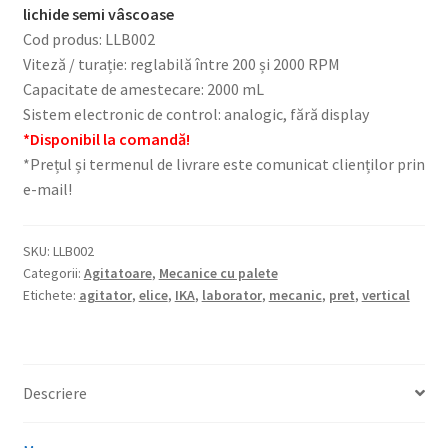
lichide semi vâscoase
Cod produs: LLB002
Viteză / turație: reglabilă între 200 și 2000 RPM
Capacitate de amestecare: 2000 mL
Sistem electronic de control: analogic, fără display
*Disponibil la comandă!
*Prețul și termenul de livrare este comunicat clienților prin
e-mail!
SKU:
LLB002
Categorii:
Agitatoare
,
Mecanice cu palete
Etichete:
agitator
,
elice
,
IKA
,
laborator
,
mecanic
,
pret
,
vertical
Descriere