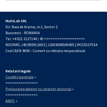
MultiLab SRL
Str. Baia de Arama, nr.1, Sector 2
Bucuresti - ROMANIA
Tel. +4 021 3127144 / 45 ===================
ROONRC.J40/8509/2003 | J2003008509405 | RO15537534
Cod CAEN 4690 :: Comert cu ridicata nespecializat
Relatarii legale
Conditii generale
»
===============
Prelucrarea datelor cu caracter personal
»
===============
ANPC
»