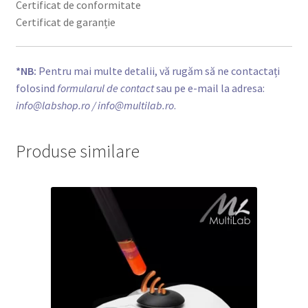
Certificat de conformitate
Certificat de garanție
*NB:
Pentru mai multe detalii, vă rugăm să ne contactați
folosind
formularul de contact
sau pe e-mail la adresa:
info@labshop.ro
/ info@multilab.ro
.
Produse similare