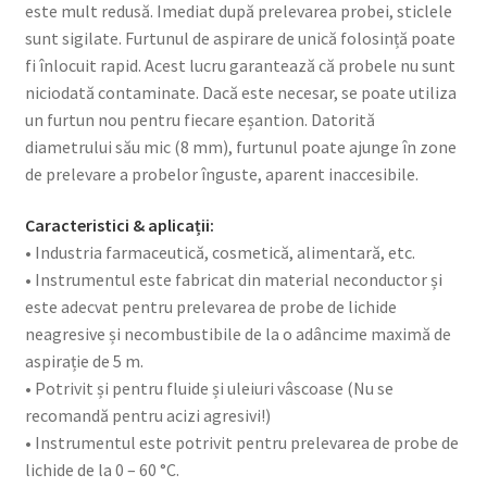
este mult redusă. Imediat după prelevarea probei, sticlele
sunt sigilate. Furtunul de aspirare de unică folosință poate
fi înlocuit rapid. Acest lucru garantează că probele nu sunt
niciodată contaminate. Dacă este necesar, se poate utiliza
un furtun nou pentru fiecare eșantion. Datorită
diametrului său mic (8 mm), furtunul poate ajunge în zone
de prelevare a probelor înguste, aparent inaccesibile.
Caracteristici & aplicații:
• Industria farmaceutică, cosmetică, alimentară, etc.
• Instrumentul este fabricat din material neconductor și
este adecvat pentru prelevarea de probe de lichide
neagresive și necombustibile de la o adâncime maximă de
aspirație de 5 m.
• Potrivit și pentru fluide și uleiuri vâscoase (Nu se
recomandă pentru acizi agresivi!)
• Instrumentul este potrivit pentru prelevarea de probe de
lichide de la 0 – 60 °C.