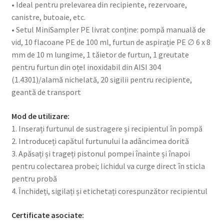
• Ideal pentru prelevarea din recipiente, rezervoare,
canistre, butoaie, etc.
• Setul MiniSampler PE livrat conține: pompă manuală de
vid, 10 flacoane PE de 100 ml, furtun de aspirație PE ∅ 6 x 8
mm de 10 m lungime, 1 tăietor de furtun, 1 greutate
pentru furtun din oțel inoxidabil din AISI 304
(1.4301)/alamă nichelată, 20 sigilii pentru recipiente,
geantă de transport
Mod de utilizare:
1. Inserați furtunul de sustragere și recipientul în pompă
2. Introduceți capătul furtunului la adâncimea dorită
3. Apăsați și trageți pistonul pompei înainte și înapoi
pentru colectarea probei; lichidul va curge direct în sticla
pentru probă
4. Închideți, sigilați și etichetați corespunzător recipientul
Certificate asociate: