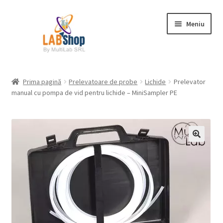
Sari
Sari
Meniu
la
la
navigare
conținut
Prima pagină
Prima pagină
Prelevatoare de probe
Lichide
Prelevator
manual cu pompa de vid pentru lichide – MiniSampler PE
Contul meu
Coș
Plată
Request a Quote
Condiții generale