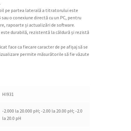
.
l pe partea laterală a titratorului este
B sau o conexiune directă cu un PC, pentru
e, rapoarte și actualizări de software.
este durabilă, rezistentă la căldură și rezistă
icat face ca fiecare caracter de pe afișaj să se
 vizualizare permite măsurătorile să fie văzute
HI931
-2.000 la 20.000 pH; -2.00 la 20.00 pH; -2.0
la 20.0 pH