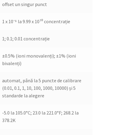
offset un singur punct
1 x 10⁻⁶ la 9.99 x 10¹⁰ concentrație
1; 0.1; 0.01 concentrație
±0.5% (ioni monovalenți); ±1% (ioni
bivalenți)
automat, până la 5 puncte de calibrare
(0.01, 0.1, 1, 10, 100, 1000, 10000) și 5
standarde la alegere
-5.0 la 105.0°C; 23.0 la 221.0°F; 268.2 la
378.2K