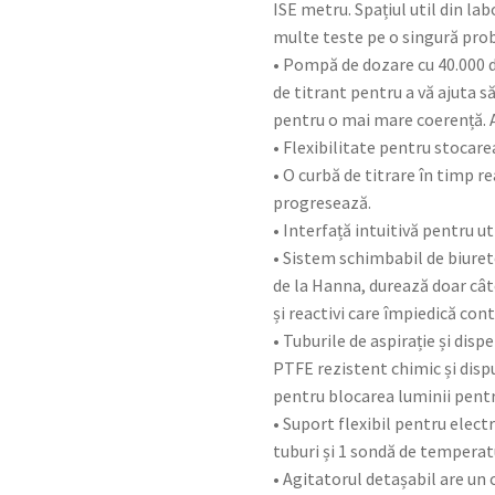
ISE metru. Spațiul util din la
multe teste pe o singură pro
• Pompă de dozare cu 40.000 
de titrant pentru a vă ajuta s
pentru o mai mare coerență. 
• Flexibilitate pentru stocar
• O curbă de titrare în timp r
progresează.
• Interfață intuitivă pentru ut
• Sistem schimbabil de biurete
de la Hanna, durează doar cât
și reactivi care împiedică co
• Tuburile de aspirație și disp
PTFE rezistent chimic și dis
pentru blocarea luminii pentru
• Suport flexibil pentru elect
tuburi și 1 sondă de temperat
• Agitatorul detașabil are un 