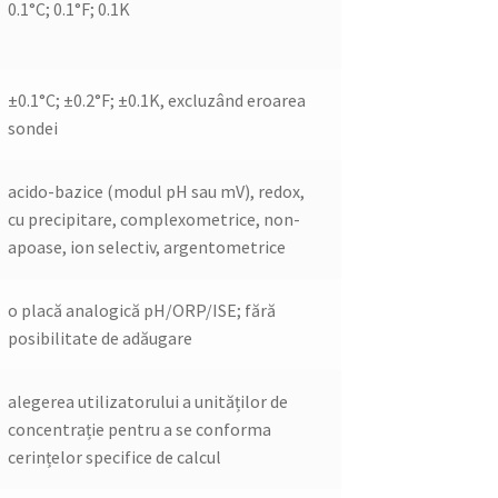
0.1°C; 0.1°F; 0.1K
±0.1°C; ±0.2°F; ±0.1K, excluzând eroarea
sondei
acido-bazice (modul pH sau mV), redox,
cu precipitare, complexometrice, non-
apoase, ion selectiv, argentometrice
o placă analogică pH/ORP/ISE; fără
posibilitate de adăugare
alegerea utilizatorului a unităților de
concentrație pentru a se conforma
cerințelor specifice de calcul