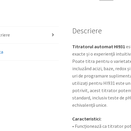
Descriere
riere
Titratorul automat HI931
es
ca
exacte și o experiență intuiti
Poate titra pentru o varietat
incluzând acizi, baze, redox și
uri de programare suplimentar
utilizați pentru HI931 este un
potrivit, acest titrator pote
standard, inclusiv teste de pH
echivalență unice.
Caracteristici:
• Funcționează ca titrator p