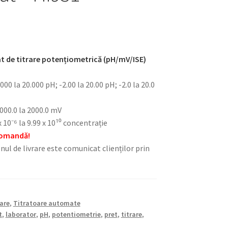
 de titrare potențiometrică (pH/mV/ISE)
00 la 20.000 pH; -2.00 la 20.00 pH; -2.0 la 20.0
00.0 la 2000.0 mV
 10⁻⁶ la 9.99 x 10¹⁰ concentrație
 comandă!
nul de livrare este comunicat clienților prin
are
,
Titratoare automate
t
,
laborator
,
pH
,
potentiometrie
,
pret
,
titrare
,