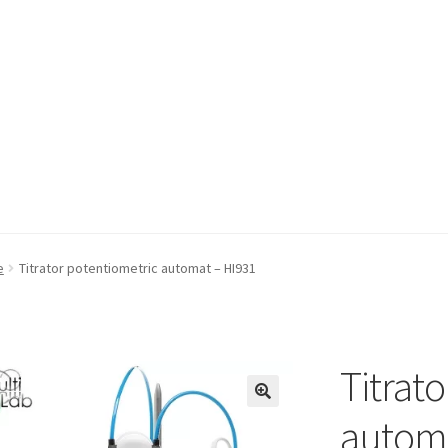
a Quote
Condiții generale
Service
Contact
e
Titrator potentiometric automat – HI931
Titrat
automa