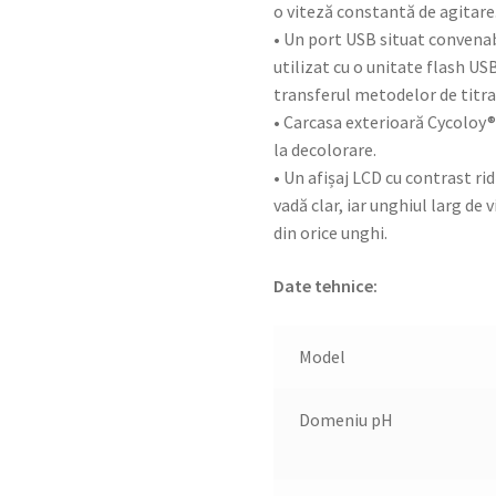
o viteză constantă de agitare
• Un port USB situat convenabi
utilizat cu o unitate flash US
transferul metodelor de titrar
• Carcasa exterioară Cycoloy® 
la decolorare.
• Un afișaj LCD cu contrast rid
vadă clar, iar unghiul larg de
din orice unghi.
Date tehnice:
Model
Domeniu pH