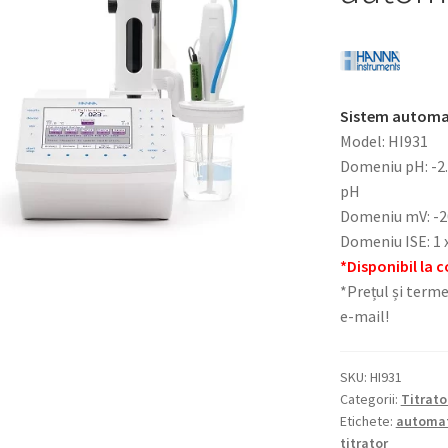
Sistem automat
Model: HI931
Domeniu pH: -2.0
pH
Domeniu mV: -20
Domeniu ISE: 1 x
*Disponibil la
*Prețul și terme
e-mail!
SKU:
HI931
Categorii:
Titrato
Etichete:
automa
titrator