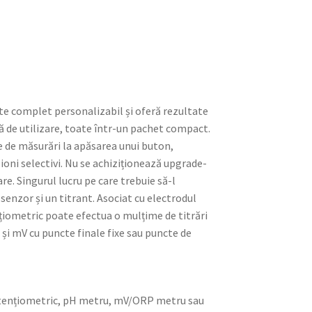
te complet personalizabil și oferă rezultate
vă de utilizare, toate într-un pachet compact.
e de măsurări la apăsarea unui buton,
 ioni selectivi. Nu se achiziționează upgrade-
e. Singurul lucru pe care trebuie să-l
 senzor și un titrant. Asociat cu electrodul
nțiometric poate efectua o mulțime de titrări
 și mV cu puncte finale fixe sau puncte de
otențiometric, pH metru, mV/ORP metru sau