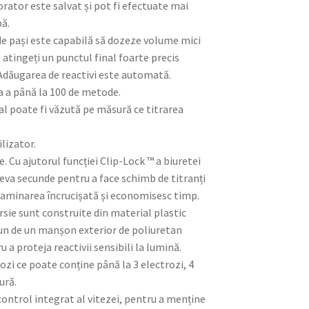
borator este salvat și pot fi efectuate mai
bă.
de pași este capabilă să dozeze volume mici
ă atingeți un punctul final foarte precis
Adăugarea de reactivi este automată.
ea a până la 100 de metode.
eal poate fi văzută pe măsură ce titrarea
ilizator.
. Cu ajutorul funcției Clip-Lock ™ a biuretei
eva secunde pentru a face schimb de titranți
ntaminarea încrucișată și economisesc timp.
ersie sunt construite din material plastic
pun de un manșon exterior de poliuretan
 a proteja reactivii sensibili la lumină.
rozi ce poate conține până la 3 electrozi, 4
ură.
control integrat al vitezei, pentru a menține