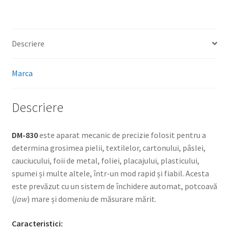
Descriere
Marca
Descriere
DM-830
este aparat mecanic de precizie folosit pentru a
determina grosimea pielii, textilelor, cartonului, pâslei,
cauciucului, foii de metal, foliei, placajului, plasticului,
spumei și multe altele, într-un mod rapid și fiabil. Acesta
este prevăzut cu un sistem de închidere automat, potcoavă
(
jaw
) mare și domeniu de măsurare mărit.
Caracteristici: