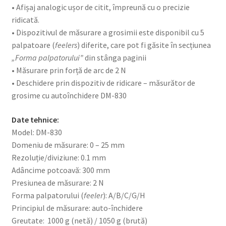
• Afișaj analogic ușor de citit, împreună cu o precizie
ridicată.
• Dispozitivul de măsurare a grosimii este disponibil cu 5
palpatoare (
feelers
) diferite, care pot fi găsite în secțiunea
„Forma palpatorului”
din stânga paginii
• Măsurare prin forță de arc de 2 N
• Deschidere prin dispozitiv de ridicare – măsurător de
grosime cu autoînchidere DM-830
Date tehnice:
Model: DM-830
Domeniu de măsurare: 0 – 25 mm
Rezoluție/diviziune: 0.1 mm
Adâncime potcoavă: 300 mm
Presiunea de măsurare: 2 N
Forma palpatorului (
feeler
): A/B/C/G/H
Principiul de măsurare: auto-închidere
Greutate: 1000 g (netă) / 1050 g (brută)