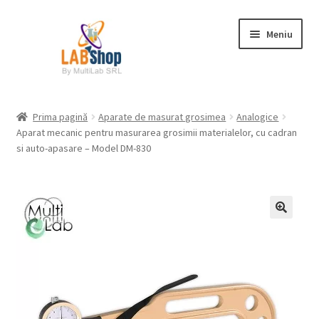
Sari
Sari
Meniu
la
la
navigare
conținut
Prima pagină
Prima pagină
Aparate de masurat grosimea
Analogice
Aparat mecanic pentru masurarea grosimii materialelor, cu cadran
Contul meu
si auto-apasare – Model DM-830
Coș
Plată
Request a Quote
Condiții generale