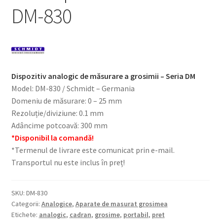
DM-830
Dispozitiv analogic de măsurare a grosimii – Seria DM
Model: DM-830 / Schmidt – Germania
Domeniu de măsurare: 0 – 25 mm
Rezoluție/diviziune: 0.1 mm
Adâncime potcoavă: 300 mm
*Disponibil la comandă!
*Termenul de livrare este comunicat prin e-mail.
Transportul nu este inclus în preț!
SKU:
DM-830
Categorii:
Analogice
,
Aparate de masurat grosimea
Etichete:
analogic
,
cadran
,
grosime
,
portabil
,
pret