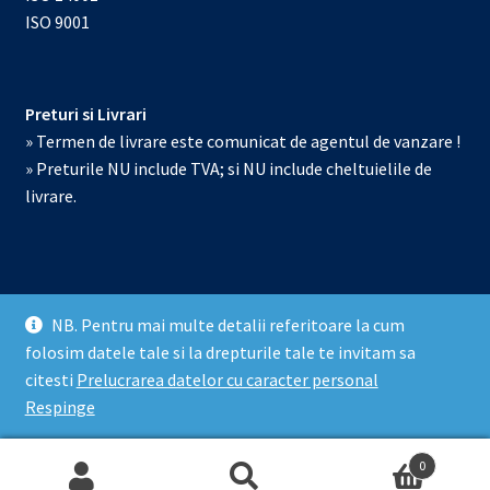
ISO 9001
Preturi si Livrari
» Termen de livrare este comunicat de agentul de vanzare !
» Preturile NU include TVA; si NU include cheltuielile de
livrare.
NB. Pentru mai multe detalii referitoare la cum
© Echipamente de laborator 2026
folosim datele tale si la drepturile tale te invitam sa
Prelucrarea datelor cu caracter personal
Construit cu
citesti
Prelucrarea datelor cu caracter personal
WooCommerce
.
Respinge
0