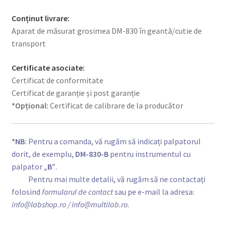
Conținut livrare:
Aparat de măsurat grosimea DM-830 în geantă/cutie de
transport
Certificate asociate:
Certificat de conformitate
Certificat de garanție și post garanție
*Opțional:
Certificat de calibrare de la producător
*NB:
Pentru a comanda, vă rugăm să indicați palpatorul
dorit, de exemplu,
DM-830-B
pentru instrumentul cu
palpator
„B”
.
*NB:
Pentru mai multe detalii, vă rugăm să ne contactați
folosind
formularul de contact
sau pe e-mail la adresa:
info@labshop.ro
/ info@multilab.ro
.