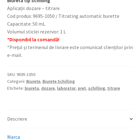
Biuretă tip Schilling
Aplicații: dozare – titrare
Cod produs: 9695-1050 / Titrating automatic burette
Capacitate: 50 mL
Volumul sticlei rezervor: 1 L
*Disponibil la comandă!
*Prețul și termenul de livrare este comunicat clienților prin
e-mail.
SKU:
9695-1050
Categorii:
Biurete
,
Biurete Schilling
Etichete:
biureta
,
dozare
,
laborator
,
pret
,
schilling
,
titrare
Descriere
Marca