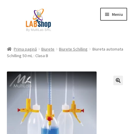
Sari
Sari
Meniu
la
la
navigare
conținut
Prima pagină
Prima pagină
Biurete
Biurete Schilling
Biureta automata
Schilling 50 mL : Clasa B
Contul meu
Coș
Plată
Request a Quote
Condiții generale