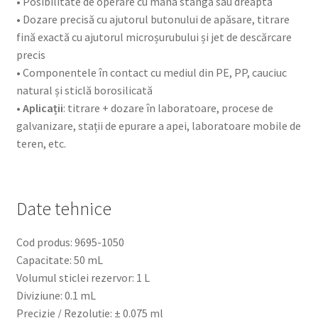
• Posibilitate de operare cu mâna stângă sau dreaptă
• Dozare precisă cu ajutorul butonului de apăsare, titrare
fină exactă cu ajutorul microșurubului și jet de descărcare
precis
• Componentele în contact cu mediul din PE, PP, cauciuc
natural și sticlă borosilicată
• Aplicații
: titrare + dozare în laboratoare, procese de
galvanizare, stații de epurare a apei, laboratoare mobile de
teren, etc.
Date tehnice
Cod produs: 9695-1050
Capacitate: 50 mL
Volumul sticlei rezervor: 1 L
Diviziune: 0.1 mL
Precizie / Rezoluție: ± 0.075 ml