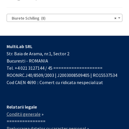
Biurete Schilling (8)
×
MultiLab SRL
Str. Baia de Arama, nr.1, Sector 2
Bucuresti - ROMANIA
Tel. +4 021 3127144 / 45 ===================
ROONRC.J40/8509/2003 | J2003008509405 | RO15537534
Cod CAEN 4690 :: Comert cu ridicata nespecializat
Relatarii legale
Conditii generale
»
===============
Prelucrarea datelor cu caracter personal
»