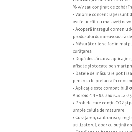
% v/v sau conținut de zahăr în
• Valorile concentrației sunt 
astfel încât nu mai aveți nevo
• Acoperă întregul domeniu d
produsului dumneavoastră de
• Măsurătorile se fac în mai p
curățarea
• După descărcarea aplicației
afișate și stocate pe smartp
• Datele de măsurare pot fi sa
pentru a le prelucra în cont
• Aplicație este compatibilă 
Android 4.4 – 9.0 sau iOS 13.0 ș
• Probele care conțin CO2 și p
umple celula de măsurare
• Curățarea, calibrarea și reg
utilizatorul, doar cu puțină a