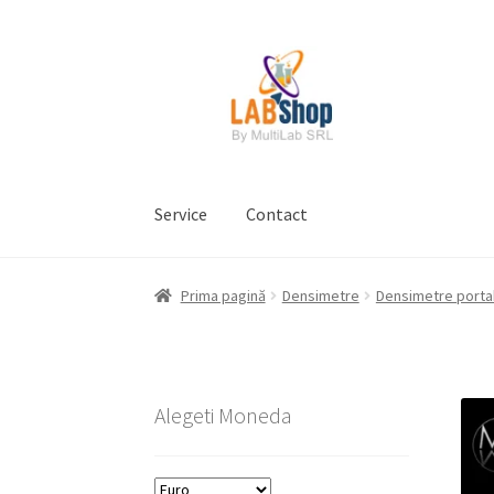
Sari
Sari
la
la
navigare
conținut
Service
Contact
Prima pagină
Contul meu
Coș
Plată
Request 
Prima pagină
Densimetre
Densimetre porta
Prelucrarea datelor cu caracter personal
Alegeti Moneda