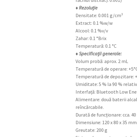
rachiul distilat): 0.001)
♦ Rezoluție
Densitate: 0.001 g/cm³
Extract: 0.1 %w/w
Alcool: 0.1 %v/v
Zahar: 0.1 °Brix
Temperatură: 0.1 °C
♦ Specificații generale:
Volum probă: aprox. 2 mL
Temperatură de operare: +5°C
Temperatură de depozitare: +
Umiditate: 5 % la 90 % relativ
Interfață: Bluetooth Low Ene
Alimentare: două baterii alca
reîncărcabile.
Durată de funcționare: cca. 40
Dimensiune: 120 x 80 x 35 mm
Greutate: 200 g