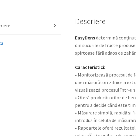
Descriere
riere
EasyDens
determină conținutu
ca
din sucurile de fructe produse 
spirtoase fără adaos de zahăr
Caracteristici:
• Monitorizează procesul de fe
unei măsurători zilnice a extr
vizualizează procesul într-un
• Oferă producătorilor de bere
pentru a decide când este ti
• Măsurare simplă, rapidă și f
introdus în celula de măsurare
• Rapoartele oferă rezultate
relativă) și o unitate de conce