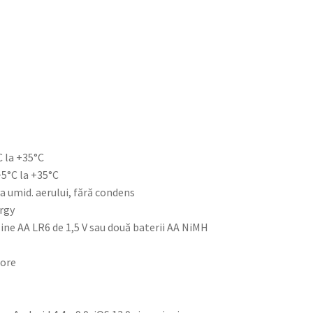
 la +35°C
5°C la +35°C
a umid. aerului, fără condens
rgy
line AA LR6 de 1,5 V sau două baterii AA NiMH
 ore