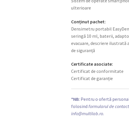
Sistem de operate smartphone: 
ulterioare
Conținut pachet:
Densimetru portabil EasyDens,
seringă 10 ml, baterii, adapto
evacuare, descriere ilustrată a
de siguranță
Certificate asociate:
Certificat de conformitate
Certificat de garanție
*NB:
Pentru o ofertă personal
folosind
formularul de contac
info@multilab.ro
.