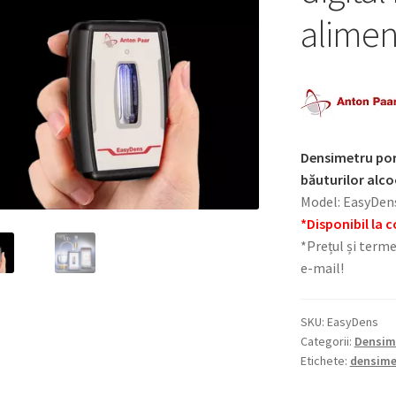
alimen
Densimetru port
băuturilor alco
Model: EasyDen
*Disponibil la
*Prețul și terme
e-mail!
SKU:
EasyDens
Categorii:
Densim
Etichete:
densime