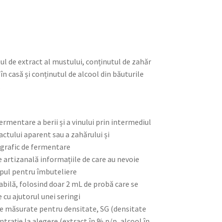
l de extract al mustului, conținutul de zahăr
în casă și conținutul de alcool din băuturile
.
rmentare a berii și a vinului prin intermediul
actului aparent sau a zahărului și
 grafic de fermentare
 artizanală informațiile de care au nevoie
mpul pentru îmbuteliere
iabilă, folosind doar 2 mL de probă care se
 cu ajutorul unei seringi
le măsurate pentru densitate, SG (densitate
ntrație la alegere (extract în % p/p, alcool în