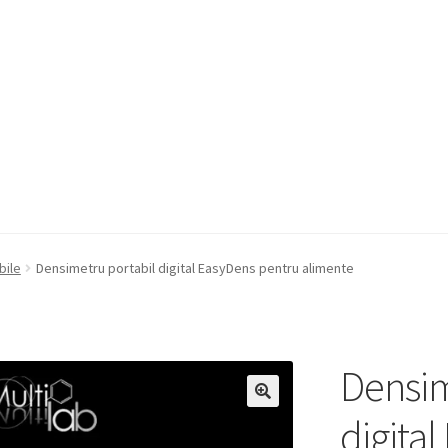
a Quote
Condiții generale
Service
Contact
bile
Densimetru portabil digital EasyDens pentru alimente
Densim
digita