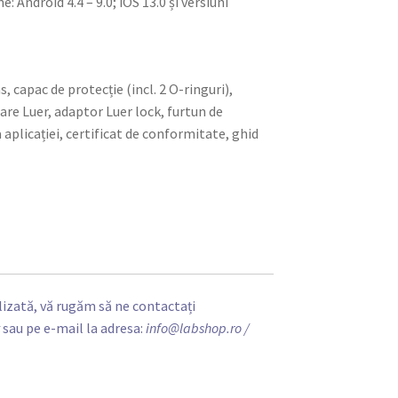
Android 4.4 – 9.0; iOS 13.0 și versiuni
 capac de protecție (incl. 2 O-ringuri),
are Luer, adaptor Luer lock, furtun de
 aplicației, certificat de conformitate, ghid
izată, vă rugăm să ne contactați
t
sau pe e-mail la adresa:
info@labshop.ro
/