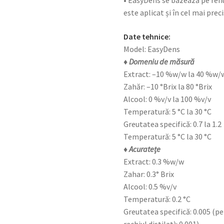
• EasyDens se bazează pe renum
este aplicat și în cel mai pr
Date tehnice:
Model: EasyDens
♦ Domeniu de măsură
Extract: –10 %w/w la 40 %w/
Zahăr: –10 °Brix la 80 °Brix
Alcool: 0 %v/v la 100 %v/v
Temperatură: 5 °C la 30 °C
Greutatea specifică: 0.7 la 1.2
Temperatură: 5 °C la 30 °C
♦ Acuratețe
Extract: 0.3 %w/w
Zahar: 0.3° Brix
Alcool: 0.5 %v/v
Temperatură: 0.2 °C
Greutatea specifică: 0.005 (pe