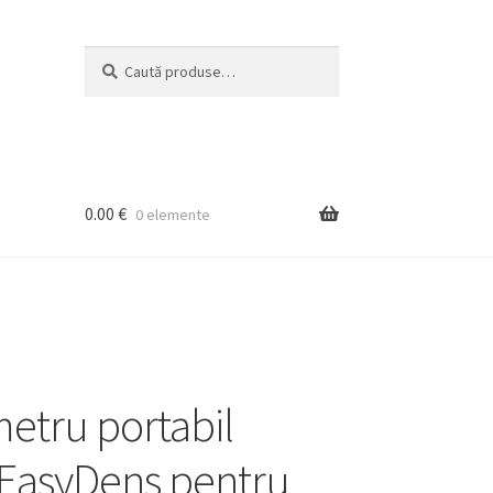
Caută
Caută
după:
0.00
€
0 elemente
etru portabil
l EasyDens pentru