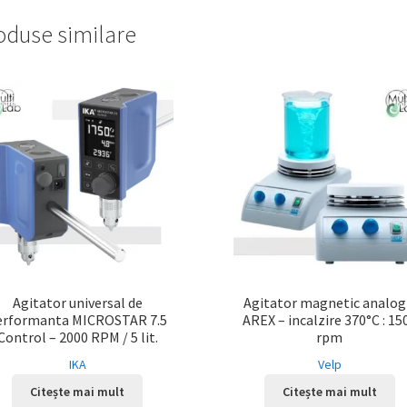
oduse similare
Agitator universal de
Agitator magnetic analog
erformanta MICROSTAR 7.5
AREX – incalzire 370°C : 15
Control – 2000 RPM / 5 lit.
rpm
IKA
Velp
Citește mai mult
Citește mai mult