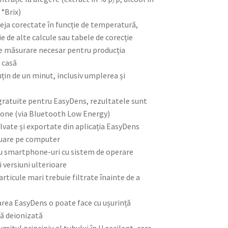
 °Brix)
deja corectate în funcție de temperatură,
ie de alte calcule sau tabele de corecție
e măsurare necesar pentru producția
 casă
uțin de un minut, inclusiv umplerea și
 gratuite pentru EasyDens, rezultatele sunt
hone (via Bluetooth Low Energy)
lvate și exportate din aplicația EasyDens
inuare pe computer
cu smartphone-uri cu sistem de operare
i versiuni ulterioare
articule mari trebuie filtrate înainte de a
larea EasyDens o poate face cu ușurință
pă deionizată