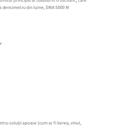
itul principiu al tubului în U oscilant, care
ecis densimetru din lume, DMA 5000 M
w
ntru soluții apoase (cum ar fi berea, vinul,