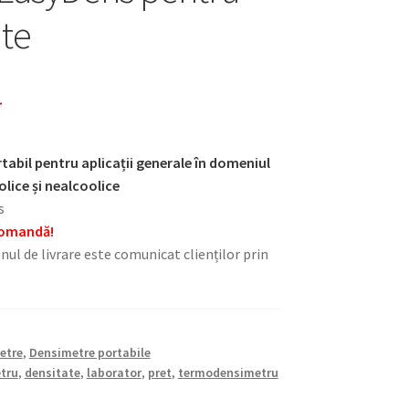
te
abil pentru aplicații generale în domeniul
olice și nealcoolice
s
 comandă!
nul de livrare este comunicat clienților prin
etre
,
Densimetre portabile
tru
,
densitate
,
laborator
,
pret
,
termodensimetru