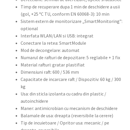
Timp de recuperare dupa 1 min de deschidere a usii
(gol, +25 °C TU, conform EN 60068-3): 10 min
Sistem extern de monitorizare „SmartMonitoring”:
optional
Interfata WLAN/LAN si USB: integrat
Conectare la retea: SmartModule
Mod de decongelare: automat
Numarul de rafturi de depozitare: 5 reglabile + 1 fix
Material rafturi: gratar plastifiat
Dimensiuni raft: 600 / 536 mm
Capacitate de incarcare raft / Dispozitiv: 60 kg / 300
kg
Usa: din sticla izolanta cu cadru din plastic /
autoinchidere
Maner: antimicrobian cu mecanism de deschidere
Balamale de usa: dreapta (reversibile la cerere)
Tip de incuietoare / Opritor usa: mecanic / pe
dreapta, reversibile