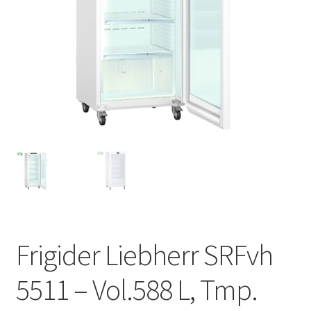
Service
Contact
Prelucrarea datelor cu caracter personal
Frigider Liebherr SRFvh
5511 – Vol.588 L, Tmp.