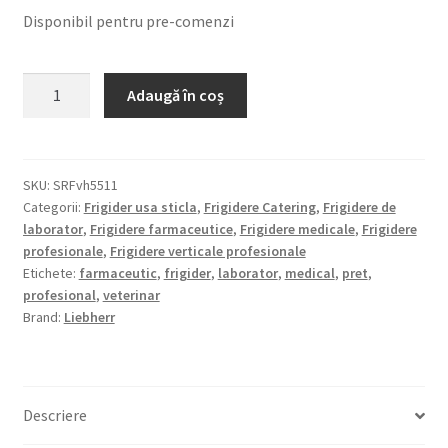
Disponibil pentru pre-comenzi
Cantitate
Adaugă în coș
Frigider
Liebherr
SRFvh
5511
SKU:
SRFvh5511
Categorii:
Frigider usa sticla
,
Frigidere Catering
,
Frigidere de
–
laborator
,
Frigidere farmaceutice
,
Frigidere medicale
,
Frigidere
Vol.588
profesionale
,
Frigidere verticale profesionale
L,
Etichete:
farmaceutic
,
frigider
,
laborator
,
medical
,
pret
,
Tmp.
profesional
,
veterinar
+16°C
Brand:
Liebherr
Descriere