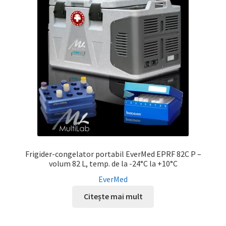
Frigider-congelator portabil EverMed EPRF 82C P –
volum 82 L, temp. de la -24°C la +10°C
EverMed
Citește mai mult