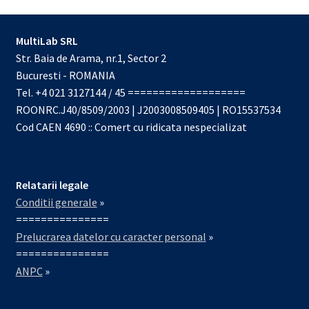
MultiLab SRL
Str. Baia de Arama, nr.1, Sector 2
Bucuresti - ROMANIA
Tel. +4 021 3127144 / 45 ===================
ROONRC.J40/8509/2003 | J2003008509405 | RO15537534
Cod CAEN 4690 :: Comert cu ridicata nespecializat
Relatarii legale
Conditii generale
»
===============
Prelucrarea datelor cu caracter personal
»
===============
ANPC
»