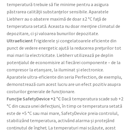
temperatură trebuie să fie minime pentru a asigura
păstrarea calităţii substanţelor sensibile. Aparatele
Liebherr au o abatere maximă de doar ±2 °C faţă de
temperatura setată. Aceasta nu doar menţine climatul de
depozitare, ci şi valoarea bunurilor depozitate.
Ultraeficient
Frigiderele și congelatoarele eficiente din
punct de vedere energetic ajută la reducerea prețurilor tot
mai mari la electricitate. Liebherr utilizează pe deplin
potențialul de economisire al fiecărei componente – de la
compresor la etanșare, la iluminat și electronice.
Aparatele ultra-eficiente din seria Perfection, de exemplu,
demonstrează cum acest lucru are un efect pozitiv asupra
costurilor generale de funcționare.
Funcţie SafetyDevice +2 °C
Dacă temperatura scade sub +2
°C din cauza unei defecțiuni, în timp ce temperatura setată
este de +5 °C sau mai mare, SafetyDevice preia controlul,
stabilizând temperatura, activând alarma și protejând
conținutul de îngheț. La temperaturi mai scăzute, acest