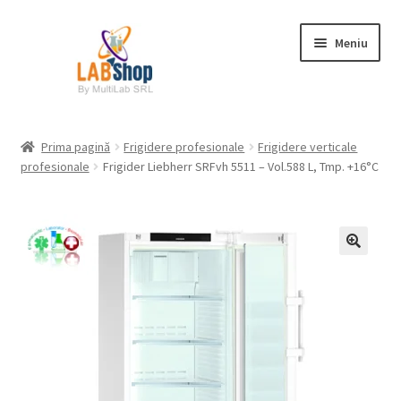
Sari
Sari
Meniu
la
la
navigare
conținut
Prima pagină
Prima pagină
Frigidere profesionale
Frigidere verticale
profesionale
Frigider Liebherr SRFvh 5511 – Vol.588 L, Tmp. +16°C
Contul meu
Coș
Plată
Request a Quote
Condiții generale