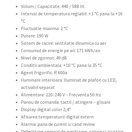
Volum / Capacitate: 440 / 588 lit.
Interval de temperatura reglabil: +3 °C pana la +16
°C
Fluctuatie maxima: 2 °C
Putere: 190 W
Sistem de racire: ventilatie dinamica cu aer
Consumul de energie pe an: 171 kWh/an
Nivel de zgomot: 49 dB
Conditii ambientala: +10 °C pana la 35 °C
Agent frigorific: R 600a
Iluminare interioara: Iluminat de plafon cu LED,
activabil separat
Alimentare: 220-240 V ~ Frecventa 50 Hz
Panou de comanda: tactil / atingere – glisare
Display: digital color 2,4″
Afisarea temperaturii: digital extern
Alarma: pana de curent si cand revine
Defectiune: semnal de avertizare, optice si acustice