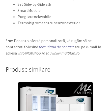
Set Side-by-Side alb
SmartModule
Pungi autoclavabile
Termohigrometru cu senzor exterior
*NB:
Pentru o ofertă personalizată, vă rugăm să ne
contactați folosind
formularul de contact
sau pe e-mail la
adresa:
info@labshop.ro
sau link@multilab.ro
Produse similare