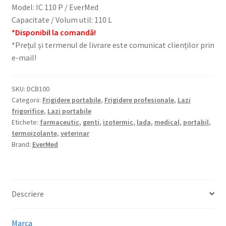
Model: IC 110 P / EverMed
Capacitate / Volum util: 110 L
*Disponibil la comandă!
*Prețul și termenul de livrare este comunicat clienților prin
e-mail!
SKU:
DCB100
Categorii:
Frigidere portabile
,
Frigidere profesionale
,
Lazi
frigorifice
,
Lazi portabile
Etichete:
farmaceutic
,
genti
,
izotermic
,
lada
,
medical
,
portabil
,
termoizolante
,
veterinar
Brand:
EverMed
Descriere
Marca