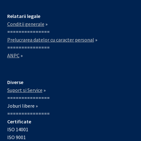
Relatarii legale
Conditii generale
»
===============
Prelucrarea datelor cu caracter personal
»
===============
ANPC
»
Diverse
Suport si Service
»
===============
Joburi libere »
===============
Certificate
ISO 14001
ISO 9001