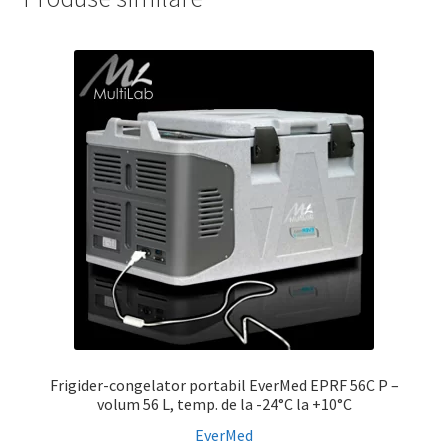
Frigider-congelator portabil EverMed EPRF 56C P –
volum 56 L, temp. de la -24°C la +10°C
EverMed