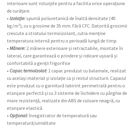
interioare sunt rotunjite pentru a facilita orice operațiune
de curățare.
•
Izolație:
spumă poliuretanică de înaltă densitate (40
kg/m³), cu o grosime de 35 mm. Fără CFC. Datorită grosimii
crescute a stratului termoizolant, cutia menține
temperatura internă pentru o perioadă lungă de timp.
•
Mânere:
2 mânere exterioare și retractabile, montate în
lateral, care garantează o prindere și ridicare ușoară și
confortabilă a genții frigorifice
•
Capac termoizolat:
1 capac prevăzut cu balamale, realizat
cu același material și izolație ca și restul structurii. Capacul
este prevăzut cu o garnitură labirint perimetrală pentru o
etanșare perfectă și cu 3 sisteme de închidere cu pârghie de
mare rezistență, realizate din ABS de culoare neagră, cu
etanșare elastică.
•
Opțional:
înregistrator de temperatură sau
temperatură/umiditate