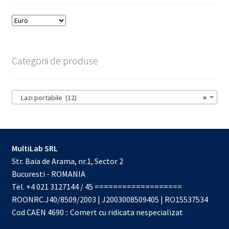
Categorii de produse
Lazi portabile (12)
×
MultiLab SRL
Str. Baia de Arama, nr.1, Sector 2
Bucuresti - ROMANIA
Tel. +4 021 3127144 / 45 ===================
ROONRC.J40/8509/2003 | J2003008509405 | RO15537534
Cod CAEN 4690 :: Comert cu ridicata nespecializat