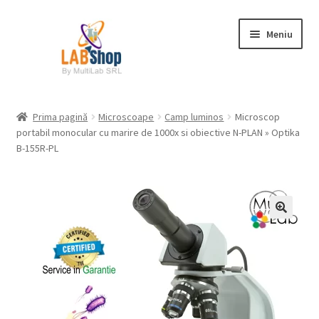
Sari
Sari
Meniu
la
la
navigare
conținut
Prima pagină
Prima pagină
Microscoape
Camp luminos
Microscop
portabil monocular cu marire de 1000x si obiective N-PLAN » Optika
Contul meu
B-155R-PL
Coș
Plată
Request a Quote
Condiții generale