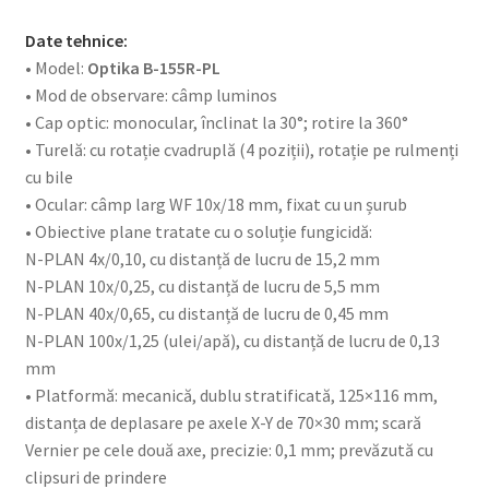
Date tehnice:
• Model:
Optika B-155R-PL
• Mod de observare: câmp luminos
• Cap optic: monocular, înclinat la 30°; rotire la 360°
• Turelă: cu rotație cvadruplă (4 poziții), rotație pe rulmenți
cu bile
• Ocular: câmp larg WF 10x/18 mm, fixat cu un șurub
• Obiective plane tratate cu o soluție fungicidă:
N-PLAN 4x/0,10, cu distanță de lucru de 15,2 mm
N-PLAN 10x/0,25, cu distanță de lucru de 5,5 mm
N-PLAN 40x/0,65, cu distanță de lucru de 0,45 mm
N-PLAN 100x/1,25 (ulei/apă), cu distanță de lucru de 0,13
mm
• Platformă: mecanică, dublu stratificată, 125×116 mm,
distanța de deplasare pe axele X-Y de 70×30 mm; scară
Vernier pe cele două axe, precizie: 0,1 mm; prevăzută cu
clipsuri de prindere