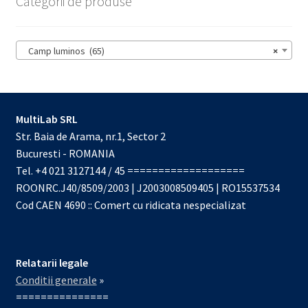
Categorii de produse
Camp luminos (65)
×
MultiLab SRL
Str. Baia de Arama, nr.1, Sector 2
Bucuresti - ROMANIA
Tel. +4 021 3127144 / 45 ===================
ROONRC.J40/8509/2003 | J2003008509405 | RO15537534
Cod CAEN 4690 :: Comert cu ridicata nespecializat
Relatarii legale
Conditii generale
»
===============