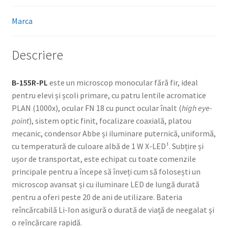
Marca
Descriere
B-155R-PL
este un microscop monocular fără fir, ideal
pentru elevi și școli primare, cu patru lentile acromatice
PLAN (1000x), ocular FN 18 cu punct ocular înalt (
high eye-
point
), sistem optic finit, focalizare coaxială, platou
mecanic, condensor Abbe și iluminare puternică, uniformă,
cu temperatură de culoare albă de 1 W X-LED¹. Subțire și
ușor de transportat, este echipat cu toate comenzile
principale pentru a începe să înveți cum să folosești un
microscop avansat și cu iluminare LED de lungă durată
pentru a oferi peste 20 de ani de utilizare. Bateria
reîncărcabilă Li-Ion asigură o durată de viață de neegalat și
o reîncărcare rapidă.