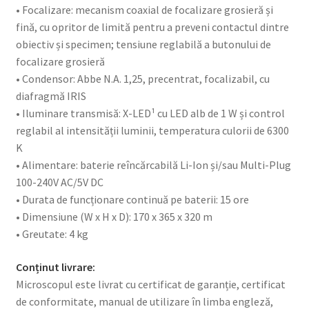
• Focalizare: mecanism coaxial de focalizare grosieră și
fină, cu opritor de limită pentru a preveni contactul dintre
obiectiv și specimen; tensiune reglabilă a butonului de
focalizare grosieră
• Condensor: Abbe N.A. 1,25, precentrat, focalizabil, cu
diafragmă IRIS
• Iluminare transmisă: X-LED¹ cu LED alb de 1 W și control
reglabil al intensității luminii, temperatura culorii de 6300
K
• Alimentare: baterie reîncărcabilă Li-Ion și/sau Multi-Plug
100-240V AC/5V DC
• Durata de funcționare continuă pe baterii: 15 ore
• Dimensiune (W x H x D): 170 x 365 x 320 m
• Greutate: 4 kg
Conținut livrare:
Microscopul este livrat cu certificat de garanție, certificat
de conformitate, manual de utilizare în limba engleză,