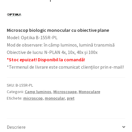
Microscop biologic monocular cu obiective plane
Model: Optika B-155R-PL
Mod de observare: în câmp luminos, lumină transmisă
Obiective de lucru: N-PLAN 4x, 10x, 40x și 100x
*Stoc epuizat! Disponibil la comandă!
*Termenul de livrare este comunicat clienților prin e-mail!
SKU:
B-155R-PL
Categorii:
Camp luminos
,
Microscoape
,
Monoculare
Etichete:
microscop
,
monocular
,
pret
Descriere