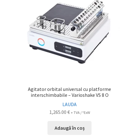
Agitator orbital universal cu platforme
interschimbabile – Varioshake VS 8 O
LAUDA
1,265.00
€
+ TVA / *ExW
Adaugă în coș