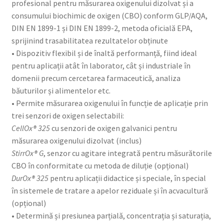
profesional pentru măsurarea oxigenului dizolvat și a
consumului biochimic de oxigen (CBO) conform GLP/AQA,
DIN EN 1899-1 și DIN EN 1899-2, metoda oficială EPA,
sprijinind trasabilitatea rezultatelor obținute
• Dispozitiv flexibil și de înaltă performanță, fiind ideal
pentru aplicații atât în laborator, cât și industriale în
domenii precum cercetarea farmaceutică, analiza
băuturilor și alimentelor etc.
• Permite măsurarea oxigenului în funcție de aplicație prin
trei senzori de oxigen selectabili:
CellOx® 325
cu senzori de oxigen galvanici pentru
măsurarea oxigenului dizolvat (inclus)
StirrOx® G
, senzor cu agitare integrată pentru măsurătorile
CBO în conformitate cu metoda de diluție (opțional)
DurOx® 325
pentru aplicații didactice și speciale, în special
în sistemele de tratare a apelor reziduale și în acvacultură
(opțional)
• Determină și presiunea parțială, concentrația și saturația,