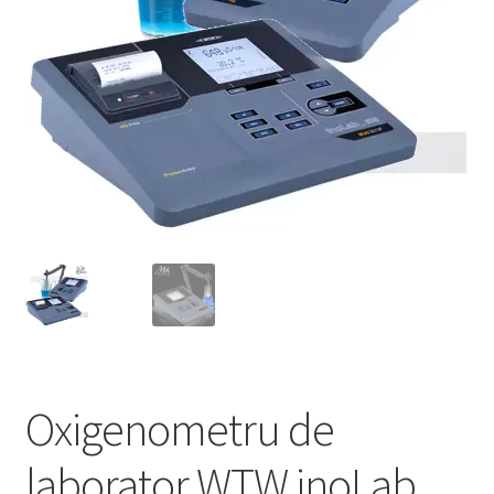
Service
Contact
Prelucrarea datelor cu caracter personal
Oxigenometru de
laborator WTW inoLab