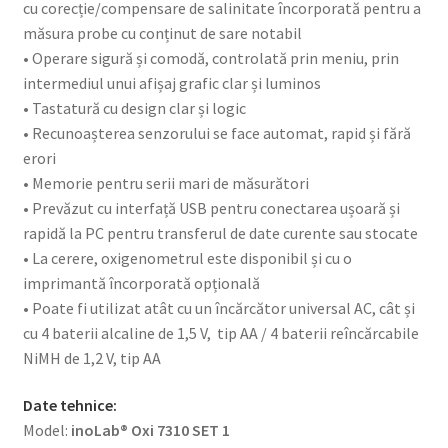
cu corecție/compensare de salinitate încorporată pentru a
măsura probe cu conținut de sare notabil
• Operare sigură și comodă, controlată prin meniu, prin
intermediul unui afișaj grafic clar și luminos
• Tastatură cu design clar și logic
• Recunoașterea senzorului se face automat, rapid și fără
erori
• Memorie pentru serii mari de măsurători
• Prevăzut cu interfață USB pentru conectarea ușoară și
rapidă la PC pentru transferul de date curente sau stocate
• La cerere, oxigenometrul este disponibil și cu o
imprimantă încorporată opțională
• Poate fi utilizat atât cu un încărcător universal AC, cât și
cu 4 baterii alcaline de 1,5 V, tip AA / 4 baterii reîncărcabile
NiMH de 1,2 V, tip AA
Date tehnice:
Model:
inoLab® Oxi 7310 SET 1