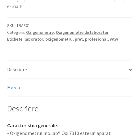
e-mail!
SKU:
1BA301
Categorii:
Oxigenometre
,
Oxigenometre de laborator
Etichete:
laborator
,
oxigenometru
,
pret
,
profesional
,
wtw
Descriere
Marca
Descriere
Caracteristici generale:
• Oxigenometrul inoLab® Oxi 7310 este un aparat