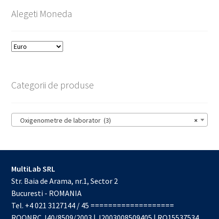
Alegeti Moneda
Categorii de produse
Oxigenometre de laborator (3)
×
MultiLab SRL
Str. Baia de Arama, nr.1, Sector 2
Bucuresti - ROMANIA
Tel. +4 021 3127144 / 45 ===================
ROONRC.J40/8509/2003 | J2003008509405 | RO15537534