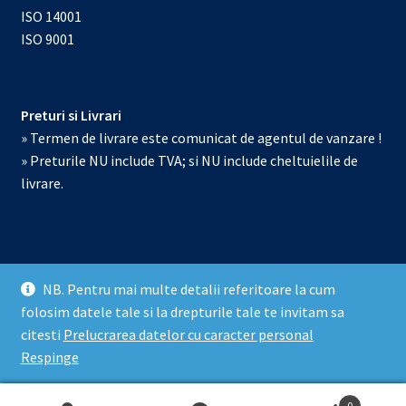
ISO 14001
ISO 9001
Preturi si Livrari
» Termen de livrare este comunicat de agentul de vanzare !
» Preturile NU include TVA; si NU include cheltuielile de
livrare.
NB. Pentru mai multe detalii referitoare la cum
© Echipamente de laborator 2026
folosim datele tale si la drepturile tale te invitam sa
Prelucrarea datelor cu caracter personal
Construit cu
citesti
Prelucrarea datelor cu caracter personal
WooCommerce
.
Respinge
0