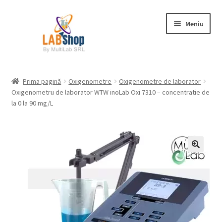
Sari
Sari
Meniu
la
la
navigare
conținut
Prima pagină
Prima pagină
Oxigenometre
Oxigenometre de laborator
Oxigenometru de laborator WTW inoLab Oxi 7310 – concentratie de
Contul meu
la 0 la 90 mg/L
Coș
Plată
Request a Quote
Condiții generale