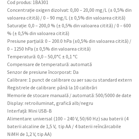
Cod produs: 1BA301
Concentrație oxigen dizolvat: 0,00 – 20,00 mg/L (± 0,5% din
valoarea citită) / 0 – 90 mg/L (± 0,5% din valoarea citită)
Saturație: 0,0 – 200,0 % (± 0,5% din valoarea citită) / 0 – 600
% (± 0,5% din valoarea citită)
Presiune parțială: 0 – 200.0 hPa (±0,5% din valoarea citită) /
0 – 1250 hPa (± 0,5% din valoarea citită)
Temperatură: 0,0 – 50,0°C ± 0,1 °C
Compensare de temperatură: automată
Senzor de presiune încorporat: Da
Calibrare: 1 punct de calibrare cu aer sau cu standard extern
Registrele de calibrare: până la 10 calibrări
Memorie de stocare manuală / automată: 500/5000 de date
Display: retroiluminat, grafică alb/negru
Interfață: Mini USB-B
Alimentare: universal (100 – 240 V, 50/60 Hz) sau baterii (4
baterii alcaline de 1,5 V, tip AA / 4 baterii reîncărcabile
NiMH de 1,2 V, tip AA)