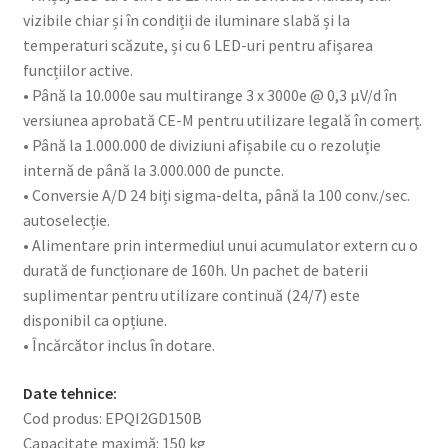
vizibile chiar și în condiții de iluminare slabă și la
temperaturi scăzute, și cu 6 LED-uri pentru afișarea
funcțiilor active.
• Până la 10.000e sau multirange 3 x 3000e @ 0,3 µV/d în
versiunea aprobată CE-M pentru utilizare legală în comerț.
• Până la 1.000.000 de diviziuni afișabile cu o rezoluție
internă de până la 3.000.000 de puncte.
• Conversie A/D 24 biți sigma-delta, până la 100 conv./sec.
autoselecție.
• Alimentare prin intermediul unui acumulator extern cu o
durată de funcționare de 160h. Un pachet de baterii
suplimentar pentru utilizare continuă (24/7) este
disponibil ca opțiune.
• Încărcător inclus în dotare.
Date tehnice:
Cod produs: EPQI2GD150B
Capacitate maximă: 150 kg