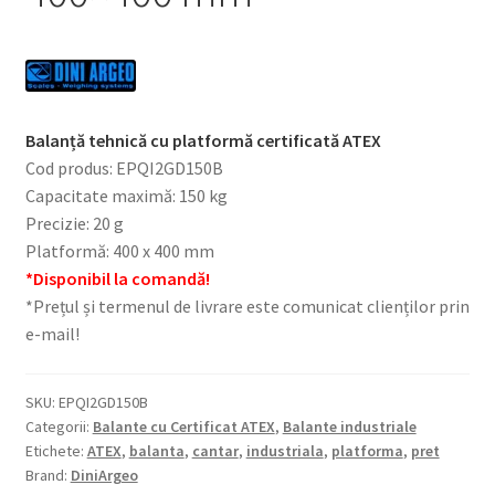
Balanță tehnică cu platformă certificată ATEX
Cod produs: EPQI2GD150B
Capacitate maximă: 150 kg
Precizie: 20 g
Platformă: 400 x 400 mm
*Disponibil la comandă!
*Prețul și termenul de livrare este comunicat clienților prin
e-mail!
SKU:
EPQI2GD150B
Categorii:
Balante cu Certificat ATEX
,
Balante industriale
Etichete:
ATEX
,
balanta
,
cantar
,
industriala
,
platforma
,
pret
Brand:
DiniArgeo