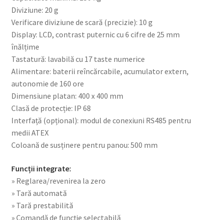
Diviziune: 20 g
Verificare diviziune de scară (precizie): 10 g
Display: LCD, contrast puternic cu 6 cifre de 25 mm
înălțime
Tastatură: lavabilă cu 17 taste numerice
Alimentare: baterii reîncărcabile, acumulator extern,
autonomie de 160 ore
Dimensiune platan: 400 x 400 mm
Clasă de protecție: IP 68
Interfață (opțional): modul de conexiuni RS485 pentru
medii ATEX
Coloană de susținere pentru panou: 500 mm
Funcții integrate:
» Reglarea/revenirea la zero
» Tară automată
» Tară prestabilită
» Comandă de funcție selectabilă