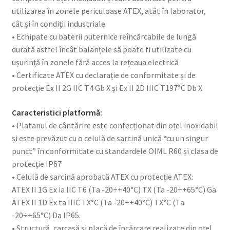
utilizarea în zonele periculoase ATEX, atât în laborator,
cât și în condiții industriale.
• Echipate cu baterii puternice reîncărcabile de lungă
durată astfel încât balanțele să poate fi utilizate cu
ușurință în zonele fără acces la rețeaua electrică
• Certificate ATEX cu declarație de conformitate și de
protecție Ex II 2G IIC T4 Gb X și Ex II 2D IIIC T197°C Db X
Caracteristici platformă:
• Platanul de cântărire este confecționat din oțel inoxidabil
și este prevăzut cu o celulă de sarcină unică “cu un singur
punct” în conformitate cu standardele OIML R60 și clasa de
protecție IP67
• Celulă de sarcină aprobată ATEX cu protecție ATEX:
ATEX II 1G Ex ia IIC T6 (Ta -20÷+40°C) TX (Ta -20÷+65°C) Ga.
ATEX II 1D Ex ta IIIC TX°C (Ta -20÷+40°C) TX°C (Ta
-20÷+65°C) Da IP65.
• Structură, carcasă și placă de încărcare realizate din oțel