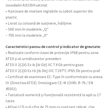
inoxidabil AISI304 satinat
• 4 picioare de nivelare reglabile cu sabot superior din
plastic
• Livrat cu coloană de susținere, înălțime:
– 500 mm în modelele „Q”
– 700 mm la modelele „X”
Caracteristici panou de control și indicator de greutate:
• Realizate conform clasei de protecție IP68 pentru zone
ATEX și al următoarelor prevederi:
ATEX II 2(2)G Ex ib [ib Gb] IIC T4 Gb pentru gaze.
ATEX II 2(2)D Ex tb [ib Db] IIIC T197°C IP65 Db pentru praf.
• Certificat de examinare EC-Type în conformitate cu anexa
III (Directiva ATEX). Omologare CE-M (OIML R-76 / EN
45501).
• Tastatură numerică și funcțională rezistentă la apă cu 17
taste.
• Afișaj LCD cu 6 cifre de 25 mm cu contrast ridicat, clar