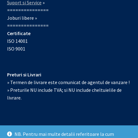
Suport si Service
»
===============
Joburi libere »
===============
Certificate
ISO 14001
ISO 9001
Preturi si Livrari
» Termen de livrare este comunicat de agentul de vanzare !
» Preturile NU include TVA; si NU include cheltuielile de
livrare.
NB. Pentru mai multe detalii referitoare la cum
© Echipamente de laborator 2026